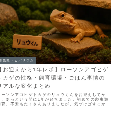
爬虫類・ビバリウム
【お迎えから1年レポ】ローソンアゴヒゲ
トカゲの性格・飼育環境・ごはん事情の
リアルな変化まとめ
ローソンアゴヒゲトカゲのリュウくんをお迎えしてか
ら、あっという間に1年が経ちました。初めての爬虫類
飼育。不安もたくさんありましたが、気づけばすっかり
家族の一員に。長男の「爬虫類を飼いたい！」という切
...