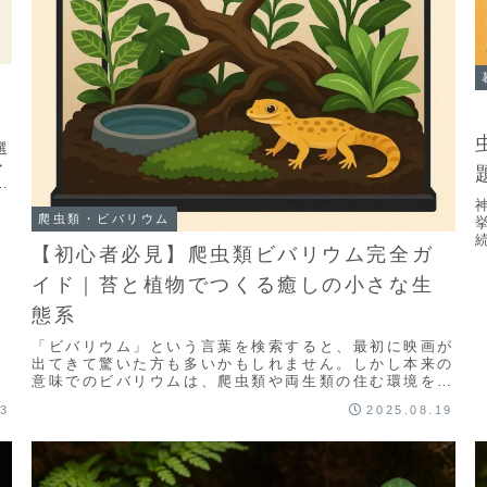
選
・
を
爬虫類・ビバリウム
【初心者必見】爬虫類ビバリウム完全ガ
イド｜苔と植物でつくる癒しの小さな生
態系
「ビバリウム」という言葉を検索すると、最初に映画が
出てきて驚いた方も多いかもしれません。しかし本来の
意味でのビバリウムは、爬虫類や両生類の住む環境を人
工的に再現した小さな世界のこと。苔や植物、石や流
23
2025.08.19
木...