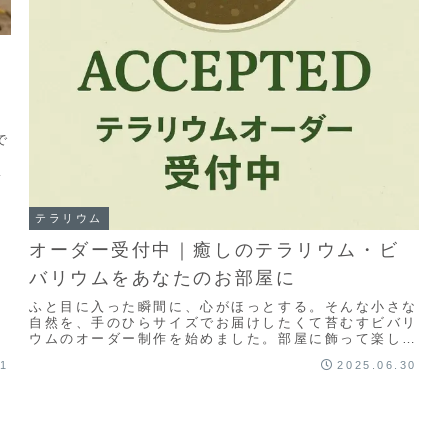
で
か
テラリウム
オーダー受付中｜癒しのテラリウム・ビ
バリウムをあなたのお部屋に
ふと目に入った瞬間に、心がほっとする。そんな小さな
自然を、手のひらサイズでお届けしたくて苔むすビバリ
ウムのオーダー制作を始めました。部屋に飾って楽しむ
インテリアとして。大切な方への贈り物として。生き
01
2025.06.30
物...