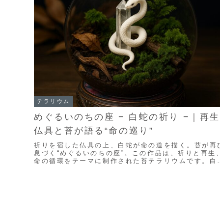
テラリウム
めぐるいのちの座 − 白蛇の祈り −｜再生
仏具と苔が語る“命の巡り”
祈りを宿した仏具の上、白蛇が命の道を描く。苔が再
息づく“めぐるいのちの座”。この作品は、祈りと再生
命の循環をテーマに制作された苔テラリウムです。白
を想い浮かべた“再生”のはじまり万博への出展が決...