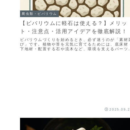
爬虫類・ビバリウム
【ビバリウムに軽石は使える？】メリッ
ト・注意点・活用アイデアを徹底解説！
ビバリウムづくりを始めるとき、必ず迷うのが「素材
び」です。植物や苔を元気に育てるためには、底床材
下地材・配置する石や流木など、環境を支えるパーツ
どう選ぶかが重要になります。その中でよく名前が挙
が...
2025.09.