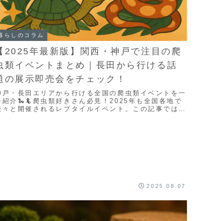
暮らしのコラム
【2025年最新版】関西・神戸で注目の爬
虫類イベントまとめ｜長田から行ける話
題の展示即売会をチェック！
神戸・長田エリアから行ける全国の爬虫類イベントを一
挙紹介🐍🦎爬虫類好きさん必見！2025年も全国各地で
続々と開催されるレプタイルイベント。この記事では、
特にolmoのある兵庫県 神戸市 長田区からアク...
2025.08.07