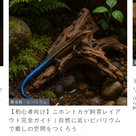
び
、
蛇
爬虫類・ビバリウム
【初心者向け】ニホントカゲ飼育レイア
実
ウト完全ガイド｜自然に近いビバリウム
で癒しの空間をつくろう