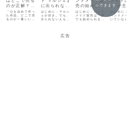
はどこで売る
ド マルシェ】
ンドメイド販
メイドは
ルできます
のが正解？初
に出られない
売の始め方｜
い”が主
心者からプロ
作家さんへ
初心者が最初
レンタイ
「心を込めて作っ
はじめに：マルシ
はじめに：ハンド
はじめに｜
を目指す方ま
た作品、どこで売
｜“出店しなく
ェが好き。でも、
に選ぶべき販
メイド販売は「誰
猫の日・
ハンドメイ
るのが一番いいん
出られない人もい
でも始められる」
いていない
で、失敗しな
ても作品を届
売先と成功の
ちイベン
だろう？」これ
る。ハンドメイド
時代ハンドメイド
「2月は日
い販売先の選
けられる場
コツ
楽しむ制
は、ハンドメイド
作家さんの多く
作品を作ることが
て寒いし、
作家さんが必ず一
が、一度は憧れる
好きで、「いつか
イベントも
び方
所”【神戸・
イデア
度はぶつかる壁で
「マルシェ出
販売してみたい」
動かない月
広告
olmo+】
す。メルカリ、
店」。お客様の反
と思ったことはあ
い？」そん
minne、BASE、
応を直接見られる
りませんか？今
を持ってい
マルシェ……。選
機会は貴重です。
は、ネットショッ
も、きっと
択肢が多すぎて、
けれど現実には、
プやイベント、委
ありません
どれが自分に合っ
こんな悩みも少な
託販売など、個人
年始のよう
ているのか分から
くありません。
でも手軽に販売で
かさはなく
なくなってしまい
「搬入や準備が大
きる環境が整って
イベントシ
ますよね。結論...
変で続けられな
います。ただ、い
にはまだ少
い」「土日...
ざ...
い。一...