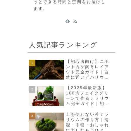
っとできる時間と空間をお届けし
ます。
人気記事ランキング
【初心者向け】ニホ
ントカゲ飼育レイア
ウト完全ガイド｜自
然に近いビバリウム
で癒しの空間をつく
ろう
【2025年最新版】
100均フェイクグリ
ーンで作るテラリウ
ム完全ガイド｜初心
者でも高見えインテ
リアに
土を使わない苔テラ
リウムの作り方｜清
潔・手軽・おしゃれ
に楽しむもうひとつ