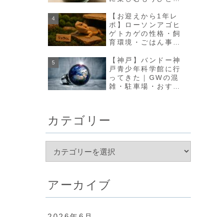
の方法【olmo+】
【お迎えから1年レ
ポ】ローソンアゴヒ
ゲトカゲの性格・飼
育環境・ごはん事情
のリアルな変化まと
め
【神戸】バンドー神
戸青少年科学館に行
ってきた｜GWの混
雑・駐車場・おすす
め回り方まとめ
カテゴリー
アーカイブ
2026年6月