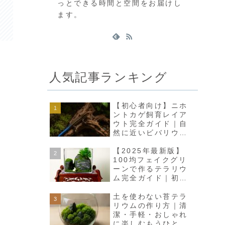
っとできる時間と空間をお届けし
ます。
人気記事ランキング
【初心者向け】ニホ
ントカゲ飼育レイア
ウト完全ガイド｜自
然に近いビバリウム
で癒しの空間をつく
ろう
【2025年最新版】
100均フェイクグリ
ーンで作るテラリウ
ム完全ガイド｜初心
者でも高見えインテ
リアに
土を使わない苔テラ
リウムの作り方｜清
潔・手軽・おしゃれ
に楽しむもうひとつ