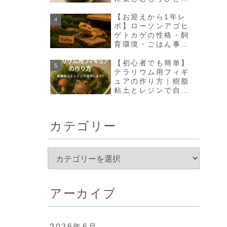
の方法【olmo+】
【お迎えから1年レ
ポ】ローソンアゴヒ
ゲトカゲの性格・飼
育環境・ごはん事情
のリアルな変化まと
め
【初心者でも簡単】
テラリウム用フィギ
ュアの作り方｜樹脂
粘土とレジンで自作
しよう！
カテゴリー
アーカイブ
2026年6月