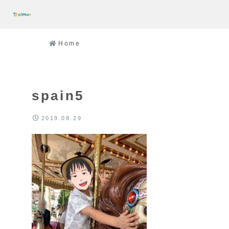
Home
spain5
2019.08.29