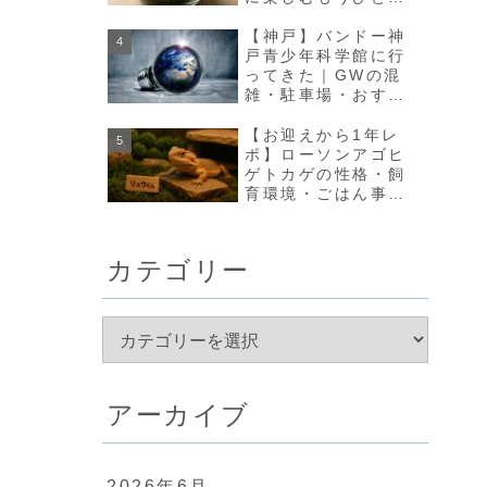
の方法【olmo+】
【神戸】バンドー神
戸青少年科学館に行
ってきた｜GWの混
雑・駐車場・おすす
め回り方まとめ
【お迎えから1年レ
ポ】ローソンアゴヒ
ゲトカゲの性格・飼
育環境・ごはん事情
のリアルな変化まと
め
カテゴリー
アーカイブ
2026年6月