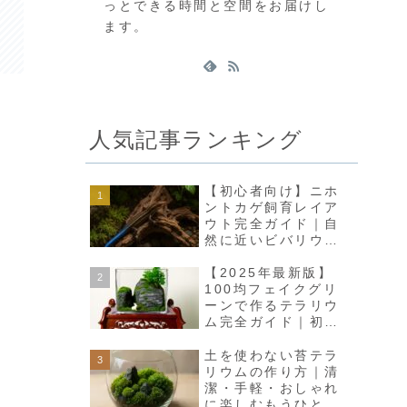
っとできる時間と空間をお届けし
ます。
人気記事ランキング
【初心者向け】ニホ
ントカゲ飼育レイア
ウト完全ガイド｜自
然に近いビバリウム
で癒しの空間をつく
ろう
【2025年最新版】
100均フェイクグリ
ーンで作るテラリウ
ム完全ガイド｜初心
者でも高見えインテ
リアに
土を使わない苔テラ
リウムの作り方｜清
潔・手軽・おしゃれ
に楽しむもうひとつ