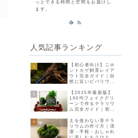
っとできる時間と空間をお届けし
ます。
人気記事ランキング
【初心者向け】ニホ
ントカゲ飼育レイア
ウト完全ガイド｜自
然に近いビバリウム
で癒しの空間をつく
ろう
【2025年最新版】
100均フェイクグリ
ーンで作るテラリウ
ム完全ガイド｜初心
者でも高見えインテ
リアに
土を使わない苔テラ
リウムの作り方｜清
潔・手軽・おしゃれ
に楽しむもうひとつ