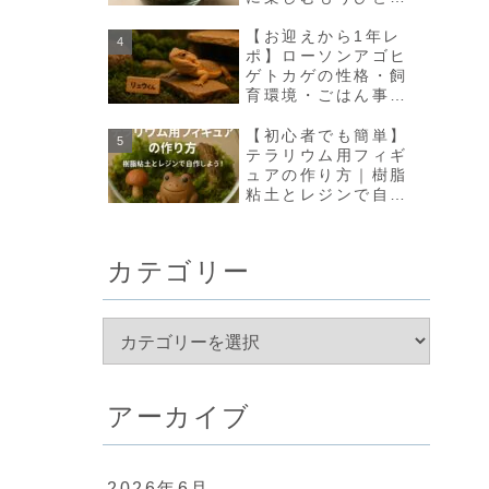
の方法【olmo+】
【お迎えから1年レ
ポ】ローソンアゴヒ
ゲトカゲの性格・飼
育環境・ごはん事情
のリアルな変化まと
め
【初心者でも簡単】
テラリウム用フィギ
ュアの作り方｜樹脂
粘土とレジンで自作
しよう！
カテゴリー
アーカイブ
2026年6月