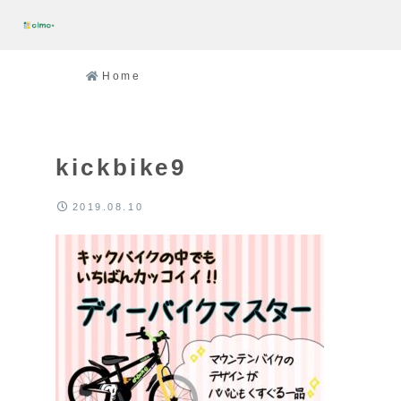
Home
kickbike9
2019.08.10