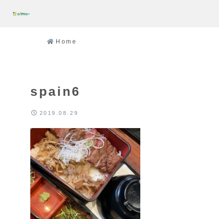
Home
spain6
2019.08.29