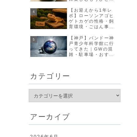
の方法【olmo+】
【お迎えから1年レ
ポ】ローソンアゴヒ
ゲトカゲの性格・飼
育環境・ごはん事情
のリアルな変化まと
め
【神戸】バンドー神
戸青少年科学館に行
ってきた｜GWの混
雑・駐車場・おすす
め回り方まとめ
カテゴリー
アーカイブ
2026年6月