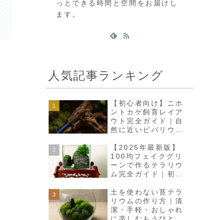
っとできる時間と空間をお届けし
ます。
人気記事ランキング
【初心者向け】ニホ
ントカゲ飼育レイア
ウト完全ガイド｜自
然に近いビバリウム
で癒しの空間をつく
ろう
【2025年最新版】
100均フェイクグリ
ーンで作るテラリウ
ム完全ガイド｜初心
者でも高見えインテ
リアに
土を使わない苔テラ
リウムの作り方｜清
潔・手軽・おしゃれ
に楽しむもうひとつ