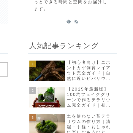
っとできる時間と空間をお届けし
ます。
人気記事ランキング
【初心者向け】ニホ
ントカゲ飼育レイア
ウト完全ガイド｜自
然に近いビバリウム
で癒しの空間をつく
ろう
【2025年最新版】
100均フェイクグリ
ーンで作るテラリウ
ム完全ガイド｜初心
者でも高見えインテ
リアに
土を使わない苔テラ
リウムの作り方｜清
潔・手軽・おしゃれ
に楽しむもうひとつ