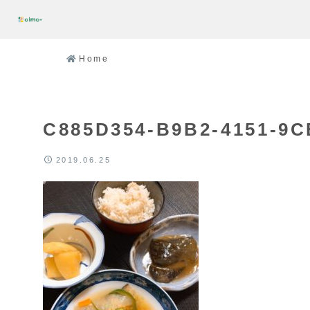
Home
C885D354-B9B2-4151-9
2019.06.25