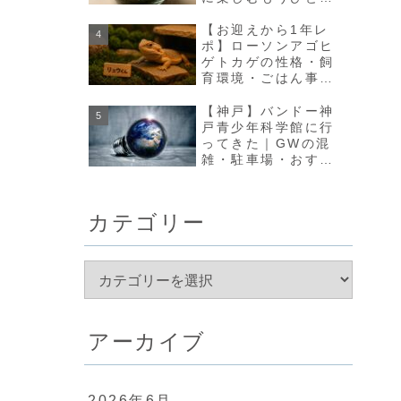
の方法【olmo+】
【お迎えから1年レ
ポ】ローソンアゴヒ
ゲトカゲの性格・飼
育環境・ごはん事情
のリアルな変化まと
め
【神戸】バンドー神
戸青少年科学館に行
ってきた｜GWの混
雑・駐車場・おすす
め回り方まとめ
カテゴリー
アーカイブ
2026年6月