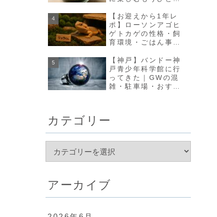
の方法【olmo+】
【お迎えから1年レ
ポ】ローソンアゴヒ
ゲトカゲの性格・飼
育環境・ごはん事情
のリアルな変化まと
め
【神戸】バンドー神
戸青少年科学館に行
ってきた｜GWの混
雑・駐車場・おすす
め回り方まとめ
カテゴリー
アーカイブ
2026年6月