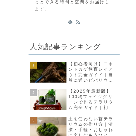
っとできる時間と空間をお届けし
ます。
人気記事ランキング
【初心者向け】ニホ
ントカゲ飼育レイア
ウト完全ガイド｜自
然に近いビバリウム
で癒しの空間をつく
ろう
【2025年最新版】
100均フェイクグリ
ーンで作るテラリウ
ム完全ガイド｜初心
者でも高見えインテ
リアに
土を使わない苔テラ
リウムの作り方｜清
潔・手軽・おしゃれ
に楽しむもうひとつ