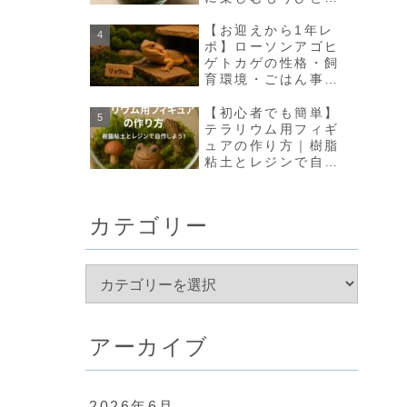
の方法【olmo+】
【お迎えから1年レ
ポ】ローソンアゴヒ
ゲトカゲの性格・飼
育環境・ごはん事情
のリアルな変化まと
め
【初心者でも簡単】
テラリウム用フィギ
ュアの作り方｜樹脂
粘土とレジンで自作
しよう！
カテゴリー
アーカイブ
2026年6月