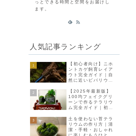
っとできる時間と空間をお届けし
ます。
人気記事ランキング
【初心者向け】ニホ
ントカゲ飼育レイア
ウト完全ガイド｜自
然に近いビバリウム
で癒しの空間をつく
ろう
【2025年最新版】
100均フェイクグリ
ーンで作るテラリウ
ム完全ガイド｜初心
者でも高見えインテ
リアに
土を使わない苔テラ
リウムの作り方｜清
潔・手軽・おしゃれ
に楽しむもうひとつ