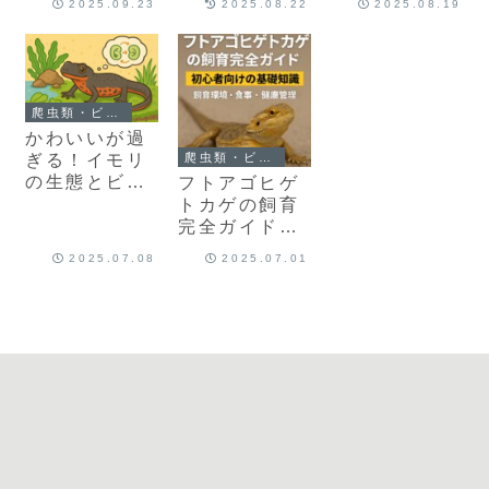
2025.09.23
2025.08.22
2025.08.19
植物でつくる
癒しの小さな
生態系
爬虫類・ビバリウム
かわいいが過
爬虫類・ビバリウム
ぎる！イモリ
の生態とビバ
フトアゴヒゲ
リウム飼育｜
トカゲの飼育
再生能力・
完全ガイド｜
毒…？まで徹
初心者向けの
2025.07.08
2025.07.01
底解説
基礎知識と長
く健康に育て
るポイント