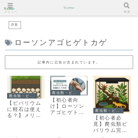
メニュー
検索
PR
ローソンアゴヒゲトカゲ
記事内に広告が含まれています。
爬虫類・ビバリウム
爬虫類・ビバリウム
【初心者向
【ビバリウム
け】ローソン
に軽石は使え
爬虫類・ビバリウム
アゴヒゲトカ
る？】メリッ
【初心者必
ゲ飼育1-2日
ト・注意点・
見】爬虫類ビ
目レポ｜必要
活用アイデア
バリウム完全
な道具＆お迎
を徹底解説！
ガイド｜苔と
え準備まとめ