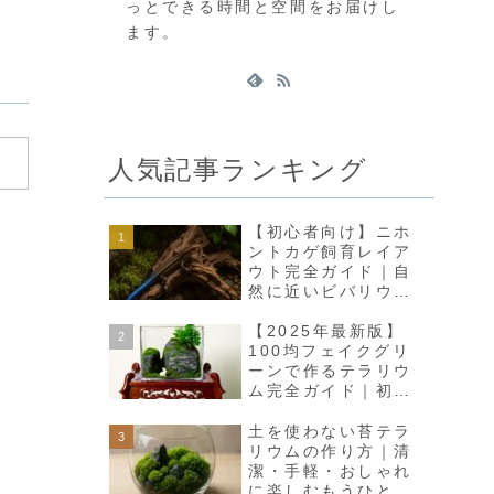
っとできる時間と空間をお届けし
ます。
人気記事ランキング
【初心者向け】ニホ
ントカゲ飼育レイア
ウト完全ガイド｜自
然に近いビバリウム
で癒しの空間をつく
ろう
【2025年最新版】
100均フェイクグリ
ーンで作るテラリウ
ム完全ガイド｜初心
者でも高見えインテ
リアに
土を使わない苔テラ
リウムの作り方｜清
潔・手軽・おしゃれ
に楽しむもうひとつ