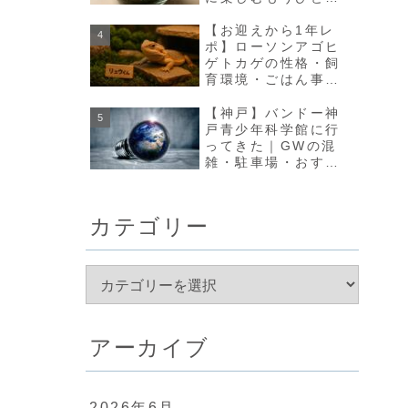
の方法【olmo+】
【お迎えから1年レ
ポ】ローソンアゴヒ
ゲトカゲの性格・飼
育環境・ごはん事情
のリアルな変化まと
め
【神戸】バンドー神
戸青少年科学館に行
ってきた｜GWの混
雑・駐車場・おすす
め回り方まとめ
カテゴリー
アーカイブ
2026年6月