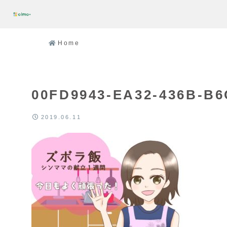
Home
00FD9943-EA32-436B-B
2019.06.11