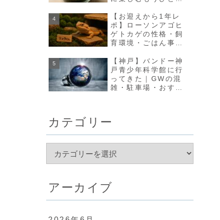
の方法【olmo+】
【お迎えから1年レ
ポ】ローソンアゴヒ
ゲトカゲの性格・飼
育環境・ごはん事情
のリアルな変化まと
め
【神戸】バンドー神
戸青少年科学館に行
ってきた｜GWの混
雑・駐車場・おすす
め回り方まとめ
カテゴリー
アーカイブ
2026年6月