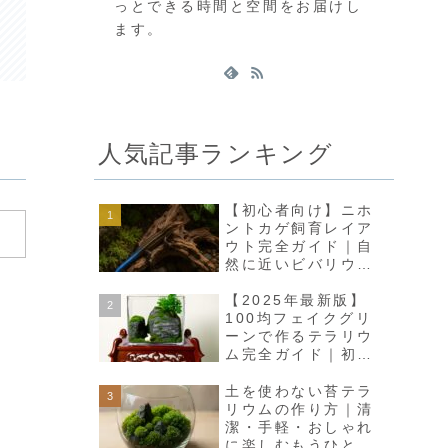
っとできる時間と空間をお届けし
ます。
人気記事ランキング
【初心者向け】ニホ
ントカゲ飼育レイア
ウト完全ガイド｜自
然に近いビバリウム
で癒しの空間をつく
ろう
【2025年最新版】
100均フェイクグリ
ーンで作るテラリウ
ム完全ガイド｜初心
者でも高見えインテ
リアに
土を使わない苔テラ
リウムの作り方｜清
潔・手軽・おしゃれ
に楽しむもうひとつ