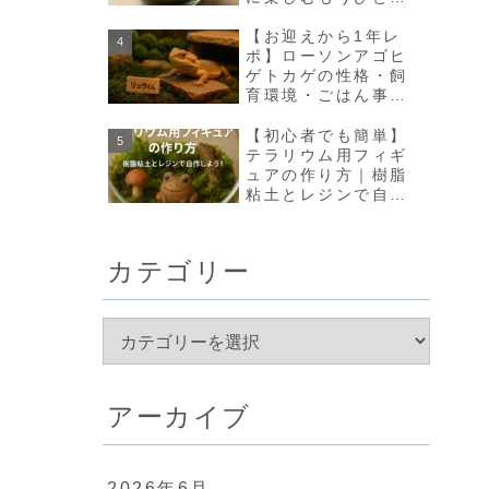
の方法【olmo+】
【お迎えから1年レ
ポ】ローソンアゴヒ
ゲトカゲの性格・飼
育環境・ごはん事情
のリアルな変化まと
め
【初心者でも簡単】
テラリウム用フィギ
ュアの作り方｜樹脂
粘土とレジンで自作
しよう！
カテゴリー
アーカイブ
2026年6月