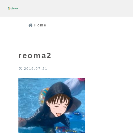
Home
reoma2
2019.07.21