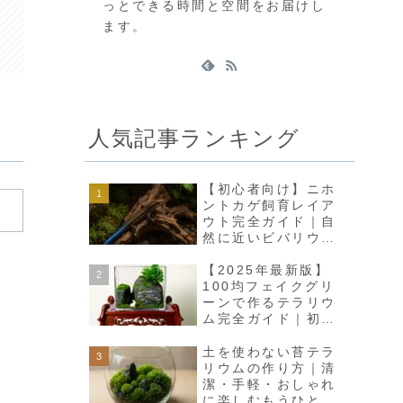
っとできる時間と空間をお届けし
ます。
人気記事ランキング
【初心者向け】ニホ
ントカゲ飼育レイア
ウト完全ガイド｜自
然に近いビバリウム
で癒しの空間をつく
ろう
【2025年最新版】
100均フェイクグリ
ーンで作るテラリウ
ム完全ガイド｜初心
者でも高見えインテ
リアに
土を使わない苔テラ
リウムの作り方｜清
潔・手軽・おしゃれ
に楽しむもうひとつ