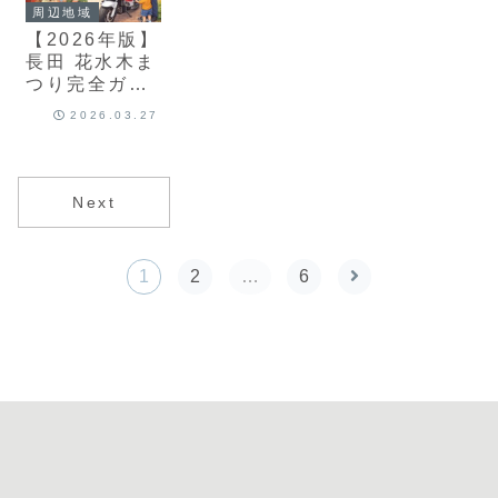
周辺地域
【2026年版】
長田 花水木ま
つり完全ガイ
ド｜屋台・混
2026.03.27
雑・子連れ情
報まとめ
Next
1
2
…
6
次へ