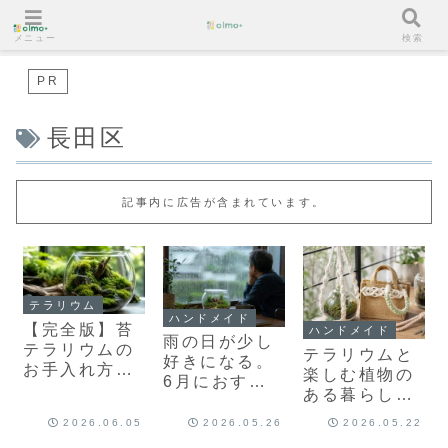
メニュー
検索
PR
長田区
記事内に広告が含まれています。
テラリウム
ハンドメイド
【完全版】苔
ハンドメイド
雨の日が少し
テラリウムの
テラリウムと
好きになる。
お手入れ方法
楽しむ植物の
6月におすす
｜長持ちさせ
ある暮らし｜
めのハンドメ
るコツとカ
マクラメ雑貨
イド作品特集
2026.06.05
2026.05.26
2026.05.22
ビ・枯れ対策
やプラントハ
｜紫陽花・癒