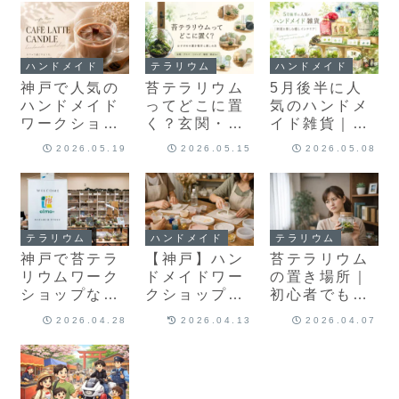
を徹底解説
ンガーも紹介
し・夏準備
ハンドメイド
テラリウム
ハンドメイド
神戸で人気の
苔テラリウム
5月後半に人
ハンドメイド
ってどこに置
気のハンドメ
ワークショッ
く？玄関・リ
イド雑貨｜初
プ｜カフェラ
ビングなどお
夏を楽しむ癒
2026.05.19
2026.05.15
2026.05.08
テキャンドル
すすめの置き
しインテリア
体験開催中
場所
と緑のある暮
らし
テラリウム
ハンドメイド
テラリウム
神戸で苔テラ
【神戸】ハン
苔テラリウム
リウムワーク
ドメイドワー
の置き場所｜
ショップなら
クショップな
初心者でも枯
ここ｜初心
らolmo+｜人
らさない正解
2026.04.28
2026.04.13
2026.04.07
者・子供OKの
気のジェスモ
とNG例を徹底
体験スポット
ナイトトレ-作
解説
まとめ
り体験