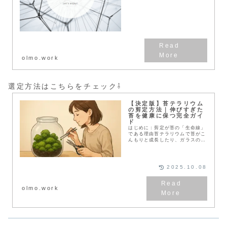
olmo.work
選定方法はこちらをチェック⇩
【決定版】苔テラリウム
の剪定方法｜伸びすぎた
苔を健康に保つ完全ガイ
ド
はじめに：剪定が苔の「生命線」
である理由苔テラリウムで苔がこ
んもりと成長したり、ガラスの内
側が水滴で曇りやすくなったりし
たら、それは剪定（トリミング）
のサインです。テラリウム内の苔
は、自然界と違って風...
2025.10.08
olmo.work