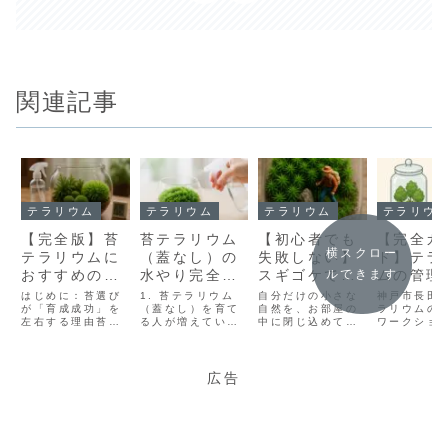
関連記事
テラリウム
テラリウム
テラリウム
テラリウ
【完全版】苔
苔テラリウム
【初心者でも
【完全ガ
横スクロー
テラリウムに
（蓋なし）の
失敗しない】
ド】テラ
ルできます
おすすめの苔
水やり完全ガ
スギゴケで作
ムの管理
5選｜初心者
イド｜極力枯
る癒しのテラ
｜初心者
はじめに：苔選び
1. 苔テラリウム
自分だけの小さな
神戸市長田
でも失敗しな
が「育成成功」を
らさず育てる
（蓋なし）を育て
リウム｜育て
自然を、お部屋の
枯らさな
ラリウムの
左右する理由苔テ
る人が増えている
中に閉じ込めてみ
ワークショ
い選び方と育
コツ
方・飾り方・
苔・植物
ラリウムを始める
理由「苔テラリウ
ませんか？ スギゴ
どを行うol
て方のコツ
注意点まで完
て方
とき、多くの方が
ム」は小さなガラ
ケを使ったテラリ
す。今回は
最初に悩むのが
ス容器に苔を植え
ウムは、インテリ
かく作った
全ガイド
「どの苔を選べば
たインテリアで、
アとしても癒し効
リウムが枯
広告
いいのか？」とい
初心者でも育てや
果抜群。この記事
まった…」
う点です。苔は見
すい植物として人
では、スギゴケの
水やりが必
た目が似ていて
気があります。特
魅力から育て方、
き場所はど
も、生育環境（水
に最近は**「蓋な
注意点までをわか
いの？」そ
分量・光の強さ・
し」の苔テラリウ
りやすく解説しま
みを持つ方