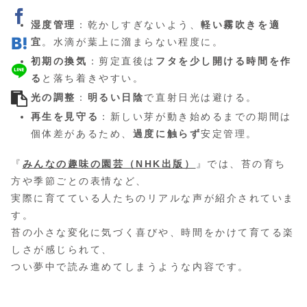
湿度管理
：乾かしすぎないよう、
軽い霧吹きを適
宜
。水滴が葉上に溜まらない程度に。
初期の換気
：剪定直後は
フタを少し開ける時間を作
る
と落ち着きやすい。
光の調整
：
明るい日陰
で直射日光は避ける。
再生を見守る
：新しい芽が動き始めるまでの期間は
個体差があるため、
過度に触らず
安定管理。
『
みんなの趣味の園芸（NHK出版）
』では、苔の育ち
方や季節ごとの表情など、
実際に育てている人たちのリアルな声が紹介されていま
す。
苔の小さな変化に気づく喜びや、時間をかけて育てる楽
しさが感じられて、
つい夢中で読み進めてしまうような内容です。