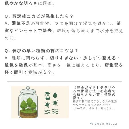
穏やかな明るさ
に調整。
Q. 剪定後にカビが発生したら？
A.
通気不足
の可能性。フタを開けて湿気を逃がし、
清
潔なピンセットで除去
。環境が落ち着くまで水分を控え
めに。
Q. 伸びの早い種類の苔のコツは？
A. 種類に関わらず、
切りすぎない・少しずつ整える・
通気を確保
が基本。高さを一気に揃えるより、
密集部を
軽く間引く
意識が安全。
【完全ガイド】テラリウ
ムの管理方法｜初心者で
も枯らさない苔・植物の
育て方
神戸市長田区でテラリウムの販売
やワークショップなどを行う
olmoです。今回は「せっかく作
った苔テラリウムが枯れてしまっ
た…」「毎日水やりが必要？置き
場所はどこがいいの？」そんな悩
みを持つ方に向けて、こ...
2025.08.22