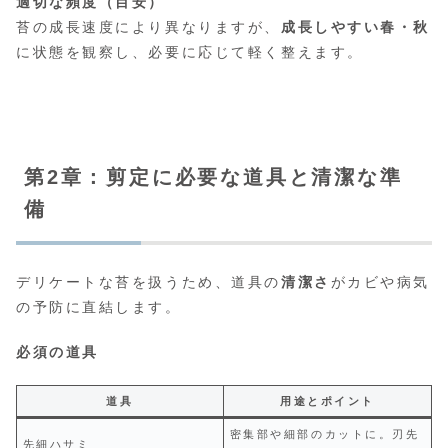
適切な頻度（目安）
苔の成長速度により異なりますが、
成長しやすい春・秋
に状態を観察し、必要に応じて軽く整えます。
第2章：剪定に必要な道具と清潔な準
備
デリケートな苔を扱うため、道具の
清潔さ
がカビや病気
の予防に直結します。
必須の道具
道具
用途とポイント
密集部や細部のカットに。刃先
先細ハサミ