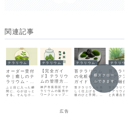
関連記事
テラリウム
テラリウム
テラリウム
テラリウ
【完全ガイ
オーダー受付
苔テラリウム
苔テラリ
横スクロー
ド】テラリウ
中｜癒しのテ
の化粧砂 完全
とアクア
ムの管理方法
ルできます
ラリウム・ビ
ガイド｜色・
ムの融合
｜初心者でも
バリウムをあ
粒度・素材の
然を水槽
神戸市長田区でテ
ふと目に入った瞬
苔テラリウムを美
苔テラリウ
枯らさない
ラリウムの販売や
なたのお部屋
間に、心がほっと
選び方と失敗
しく仕上げる「最
じ込める
クアリウム
ワークショップな
する。そんな小さ
後のひと手間」が
と共通点苔
苔・植物の育
に
しない敷き方
み方
どを行うolmoで
な自然を、手のひ
化粧砂です。苔そ
ウムとアク
て方
す。今回は「せっ
らサイズでお届け
のものの緑も魅力
ムは、どち
かく作った苔テラ
したくて苔むすビ
的ですが、白砂・
「ガラス容
リウムが枯れてし
バリウムのオーダ
黒砂・ガラスサン
に自然を切
広告
まった…」「毎日
ー制作を始めまし
ドなどを加えるこ
る」という
水やりが必要？置
た。部屋に飾って
とで、景色に奥行
通していま
き場所はどこがい
楽しむインテリア
きやストーリーが
テラリウム
いの？」そんな悩
として。大切な方
生まれます。しか
陸上で育つ
みを持つ方に向け
への贈り物とし
し、「どの砂を選
物を中心に