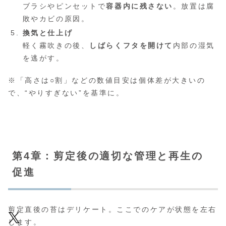
ブラシやピンセットで
容器内に残さない
。放置は腐
敗やカビの原因。
換気と仕上げ
軽く霧吹きの後、
しばらくフタを開けて
内部の湿気
を逃がす。
※「高さは○割」などの数値目安は個体差が大きいの
で、“やりすぎない”を基準に。
第4章：剪定後の適切な管理と再生の
促進
剪定直後の苔はデリケート。ここでのケアが状態を左右
します。