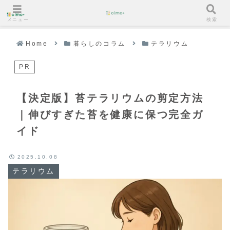
メニュー
検索
Home
暮らしのコラム
テラリウム
PR
【決定版】苔テラリウムの剪定方法
｜伸びすぎた苔を健康に保つ完全ガ
イド
2025.10.08
テラリウム