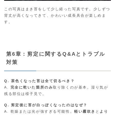
この写真はまき苔をして少し経った写真です。少しずつ
背丈が高くなってきて、かわいい成長具合が楽しめま
す。
第6章：剪定に関するQ&Aとトラブル
対策
Q. 茶色くなった苔は全て切るべき？
A.
完全に乾いた箇所のみ
取り除くのが基本。湿り気が
残る部位は様子見で。
Q. 剪定後に苔が白っぽくなったのはなぜ？
A. 乾燥または光が強すぎる可能性。
軽い霧吹き
と
より