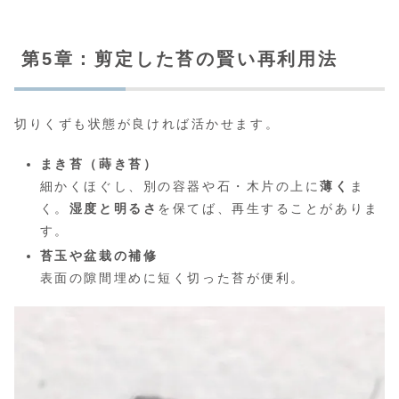
第5章：剪定した苔の賢い再利用法
切りくずも状態が良ければ活かせます。
まき苔（蒔き苔）
細かくほぐし、別の容器や石・木片の上に
薄く
ま
く。
湿度と明るさ
を保てば、再生することがありま
す。
苔玉や盆栽の補修
表面の隙間埋めに短く切った苔が便利。