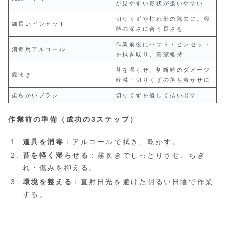
が見やすい形状が扱いやすい
切りくずや枯れ部の除去に。容
細長いピンセット
器の深さに合う長さを
作業前後にハサミ・ピンセット
消毒用アルコール
を拭き取り、清潔維持
苔を湿らせ、切断時のダメージ
霧吹き
軽減・切りくずの落ち着かせに
柔らかいブラシ
切りくずを優しく払い出す
作業前の準備（成功の3ステップ）
道具を消毒
：アルコールで拭き、乾かす。
苔を軽く湿らせる
：霧吹きでしっとりさせ、ちぎ
れ・傷みを抑える。
環境を整える
：直射日光を避けた明るい日陰で作業
する。