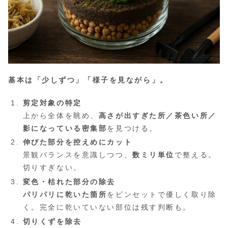
基本は「少しずつ」「様子を見ながら」。
剪定対象の特定
上から全体を眺め、
高さが出すぎた所／茶色い所／
影になっている密集部
を見つける。
伸びた部分を控えめにカット
景観バランスを意識しつつ、
数ミリ単位
で整える。
切りすぎない。
変色・枯れた部分の除去
パリパリに乾いた箇所
をピンセットで優しく取り除
く。完全に乾いていない部位は残す判断も。
切りくずを除去