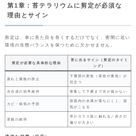
第1章：苔テラリウムに剪定が必須な
理由とサイン
剪定は、単に見た目を良くするだけでなく、密閉に近い
環境の生態バランスを保つために欠かせません。
苔に出るサイン（剪定のタイミ
剪定が必要な具体的な理由
ング）
下層部の変色（茶色や黄色）が
蒸れと腐敗の防止
目立つ
光合成の効率維持
密集して下層まで光が届かない
容器内の水滴が落ちにくく、湿
カビ・病気の予防
気がこもる
苔がガラス面に触れる／高さの
景観の維持
偏りが大きい