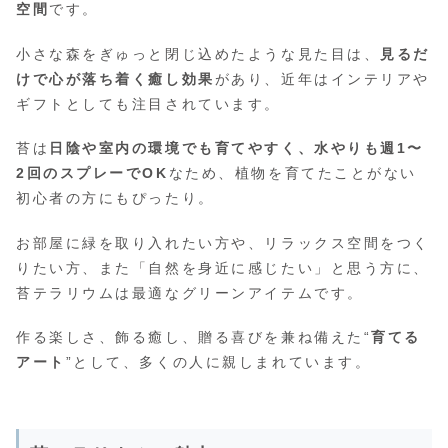
空間
です。
小さな森をぎゅっと閉じ込めたような見た目は、
見るだ
けで心が落ち着く癒し効果
があり、近年はインテリアや
ギフトとしても注目されています。
苔は
日陰や室内の環境でも育てやすく、水やりも週1〜
2回のスプレーでOK
なため、植物を育てたことがない
初心者の方にもぴったり。
お部屋に緑を取り入れたい方や、リラックス空間をつく
りたい方、また「自然を身近に感じたい」と思う方に、
苔テラリウムは最適なグリーンアイテムです。
作る楽しさ、飾る癒し、贈る喜びを兼ね備えた“
育てる
アート
”として、多くの人に親しまれています。