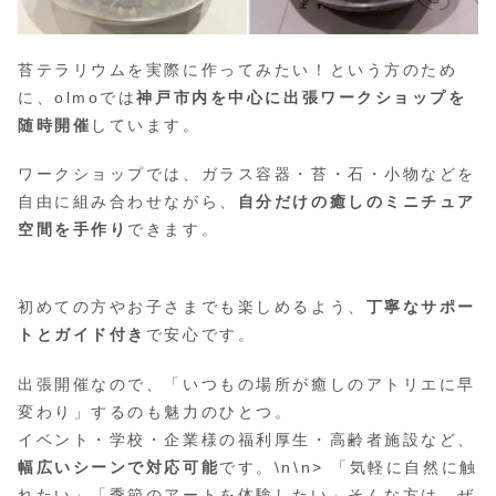
苔テラリウムを実際に作ってみたい！という方のため
に、olmoでは
神戸市内を中心に出張ワークショップを
随時開催
しています。
ワークショップでは、ガラス容器・苔・石・小物などを
自由に組み合わせながら、
自分だけの癒しのミニチュア
空間を手作り
できます。
初めての方やお子さまでも楽しめるよう、
丁寧なサポー
トとガイド付き
で安心です。
出張開催なので、「いつもの場所が癒しのアトリエに早
変わり」するのも魅力のひとつ。
イベント・学校・企業様の福利厚生・高齢者施設など、
幅広いシーンで対応可能
です。\n\n> 「気軽に自然に触
れたい」「季節のアートを体験したい」そんな方は、ぜ