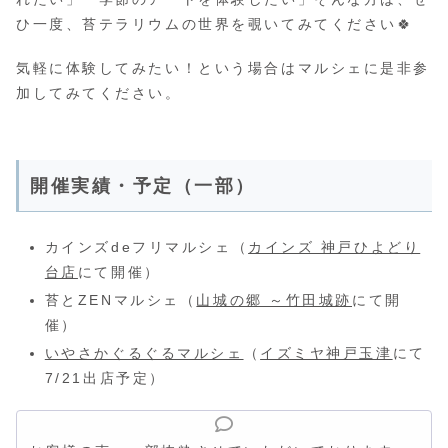
ひ一度、苔テラリウムの世界を覗いてみてください🍀
気軽に体験してみたい！という場合はマルシェに是非参
加してみてください。
開催実績・予定（一部）
カインズdeフリマルシェ（
カインズ 神戸ひよどり
台店
にて開催）
苔とZENマルシェ（
山城の郷 ～竹田城跡
にて開
催）
いやさかぐるぐるマルシェ
（
イズミヤ神戸玉津
にて
7/21出店予定）