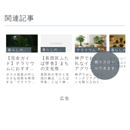
関連記事
暮らしのコラム
暮らしのコラム
テラリウム
暮らしのコラム
【長田区ふた
【完全ガイ
神戸でおしゃ
苔テラリウ
横スクロー
ば学舎】まち
ド】テラリウ
れなインテリ
舗を選ぶポ
｜全国の傾
の文化祭
ルできます
ムにおすすめ
アグリーンを
戸・長田
11/23開催！
のシダ植物｜
探すなら｜初
「olmo+
長田区の学びと交
ガラス容器の中に
神戸でおしゃれな
苔テラリウ
苔テラリウム
流の拠点「ふたば
種類ごとの特
小さな自然を再現
心者でも失敗
インテリアグリー
国的に人気
学舎」とは？神戸
する「テラリウ
ンを取り入れたい
ワークショッ
徴と育て方
しない選び方
り、専門店
市長田区には、か
ム」。その中で
と思っても、「ど
プ＆販売も出
とおすすめシ
店・ホーム
つて小学校だった
も、繊細な葉姿で
んな植物を選べば
ーなど、さ
建物をそのまま活
人気が高いのが シ
いいの？」「枯ら
展します
ョップ
な場所で見
かした地域拠点
ダ植物 です。苔と
してしまいそうで
広告
ようになっ
「ふたば学舎」が
組み合わせること
不安…」「インテ
す。 この記
あります。ふたば
で、まるで森の一
リアとして本当に
は、全国の
学舎は、地域の学
部を切り取ったよ
合うの？」と悩ん
リウム店舗
びと交流の場とし
うな世界観を楽し
でいませんか？神
や選...
て多くの人に親し
むことができま
戸は、海と山に囲
まれている施設で
す。しかし一口に
まれた自然豊かな
す。校舎の懐かし
「シダ」といって
街でありながら、
い雰囲気を残しな
も種類は多く、密
都会的で洗練さ