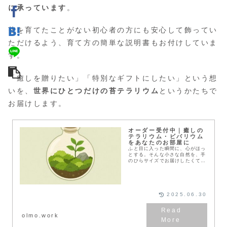
に承っています
。
苔を育てたことがない初心者の方にも安心して飾ってい
ただけるよう、育て方の簡単な説明書もお付けしていま
す。
「癒しを贈りたい」「特別なギフトにしたい」という想
いを、
世界にひとつだけの苔テラリウム
というかたちで
お届けします。
オーダー受付中｜癒しの
テラリウム・ビバリウム
をあなたのお部屋に
ふと目に入った瞬間に、心がほっ
とする。そんな小さな自然を、手
のひらサイズでお届けしたくて苔
むすビバリウムのオーダー制作を
始めました。部屋に飾って楽しむ
インテリアとして。大切な方への
贈り物として。生き物...
2025.06.30
olmo.work