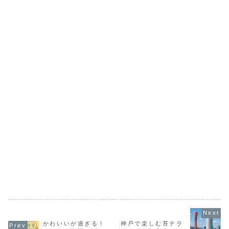
が...
閉...
れ...
かわいいが過ぎる！
神戸で楽しむ苔テラ