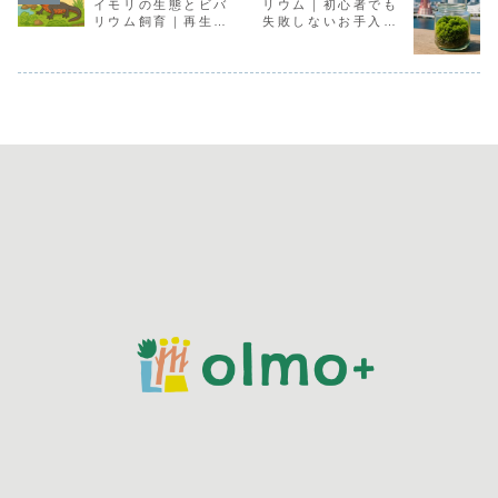
イモリの生態とビバ
リウム｜初心者でも
リウム飼育｜再生能
失敗しないお手入れ
力・毒…？まで徹底
方法と長持ちのコツ
解説
【olmo監修】