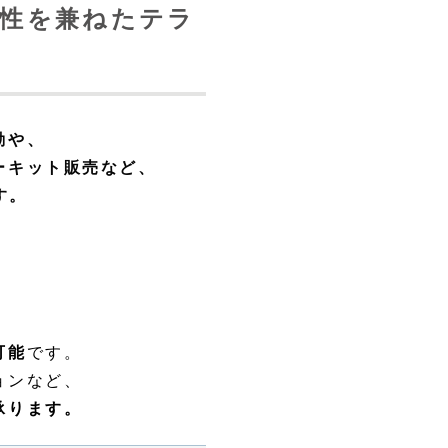
性を兼ねたテラ
動や、
ーキット販売など、
す。
可能
です。
ョンなど、
承ります。