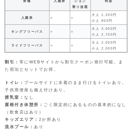
券種
入園券
ション
料金
乗り放題
大人 1,200円
入園券
○
×
小人 800円
大人 3,000円
キングフリーパス
○
○
小人 2,700円
大人 2,000円
ライドフリーパス
×
○
小人 2,000円
割引：
常にWEBサイトから割引クーポン発行可能。ま
た宿泊とセットでお得。
トイレ：
プールサイドに水着のまま行けるトイレあり。
子供用便座も備え付けあり。
授乳室：
なし
屋根付き休憩所：
ごく限定的にあるものの基本的になし
（飲食店はあり）
キッズエリア：
2か所あり
流水プール：
あり