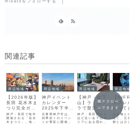
misatoをフォローする
関連記事
周辺地域
周辺地域
周辺地域
周辺地域
【2026年版】
神戸イベント
【神戸・会下
【NIFR
横スクロー
長田 花水木ま
カレンダー
山】ラ・ムー
ニフレル
ルできます
つり完全ガイ
2025年下半期
ラで贅沢ラン
行ってき
ド｜屋台・混
｜家族で楽し
チ｜季節を感
料金や混
神戸・長田で毎年
兵庫県神戸市は、
神戸・長田区から
生き物との
雑・子連れ情
開催される「花水
む！デートに
四季折々のイベン
じる料理と落
ほど近い会下山エ
況など紹
近く、元来
木まつり」。地元
トが豊富に開催さ
リアにある隠れ家
館とは少し
報まとめ
も◎おすすめ
ち着いた空間
ではおなじみのイ
れる魅力的な都市
的レストラン
の違う、新
行事まとめ
が魅力
ベントですが、初
です。特に下半期
「ラ・ムーラ」。
ミュージア
めて行く人にとっ
（8月〜12月）
自然に囲まれた静
NIFREL（